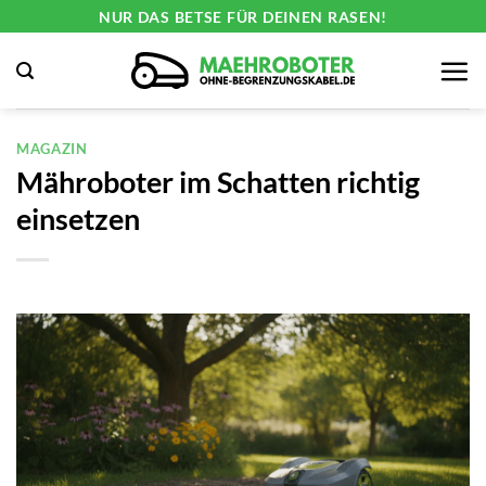
Zum
NUR DAS BETSE FÜR DEINEN RASEN!
Inhalt
springen
MAGAZIN
Mähroboter im Schatten richtig
einsetzen