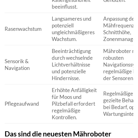
beeinflusst.
Langsameres und
Anpassung der
potenziell
Mähfrequenz 
Rasenwachstum
ungleichmäßigeres
Schnitthöhe,
Wachstum.
Zonenmanagem
Beeinträchtigung
Mähroboter mi
durch wechselnde
robusten
Sensorik &
Lichtverhältnisse
Navigationssy
Navigation
und potenzielle
regelmäßige Re
Hindernisse.
der Sensoren.
Erhöhte Anfälligkeit
Regelmäßige In
für Moos und
gezielte Behan
Pflegeaufwand
Pilzbefall erfordert
bei Bedarf, opt
regelmäßige
Wartungsinterv
Kontrollen.
Das sind die neuesten Mähroboter