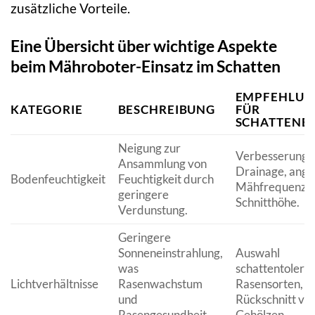
zusätzliche Vorteile.
Eine Übersicht über wichtige Aspekte
beim Mähroboter-Einsatz im Schatten
EMPFEHLUN
KATEGORIE
BESCHREIBUNG
FÜR
SCHATTENB
Neigung zur
Verbesserung 
Ansammlung von
Drainage, ange
Bodenfeuchtigkeit
Feuchtigkeit durch
Mähfrequenz, 
geringere
Schnitthöhe.
Verdunstung.
Geringere
Sonneneinstrahlung,
Auswahl
was
schattentolera
Lichtverhältnisse
Rasenwachstum
Rasensorten, ge
und
Rückschnitt vo
Rasengesundheit
Gehölzen.