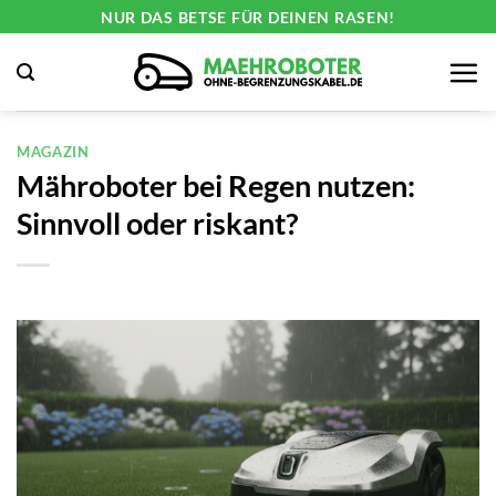
Zum
NUR DAS BETSE FÜR DEINEN RASEN!
Inhalt
springen
MAGAZIN
Mähroboter bei Regen nutzen:
Sinnvoll oder riskant?