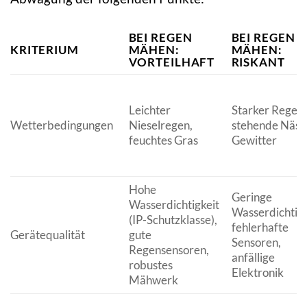
BEI REGEN
BEI REGEN
KRITERIUM
MÄHEN:
MÄHEN:
VORTEILHAFT
RISKANT
Leichter
Starker Regen,
Wetterbedingungen
Nieselregen,
stehende Näss
feuchtes Gras
Gewitter
Hohe
Geringe
Wasserdichtigkeit
Wasserdichtigk
(IP-Schutzklasse),
fehlerhafte
Gerätequalität
gute
Sensoren,
Regensensoren,
anfällige
robustes
Elektronik
Mähwerk