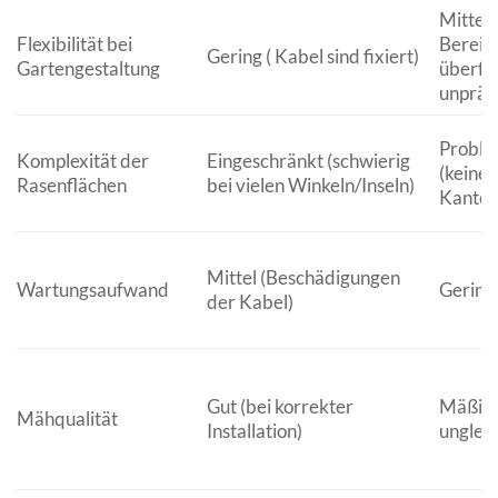
Mittel 
Flexibilität bei
Bereic
Gering ( Kabel sind fixiert)
Gartengestaltung
überfa
unpräzi
Proble
Komplexität der
Eingeschränkt (schwierig
(keine 
Rasenflächen
bei vielen Winkeln/Inseln)
Kanten
Mittel (Beschädigungen
Wartungsaufwand
Gering
der Kabel)
Gut (bei korrekter
Mäßig 
Mähqualität
Installation)
unglei