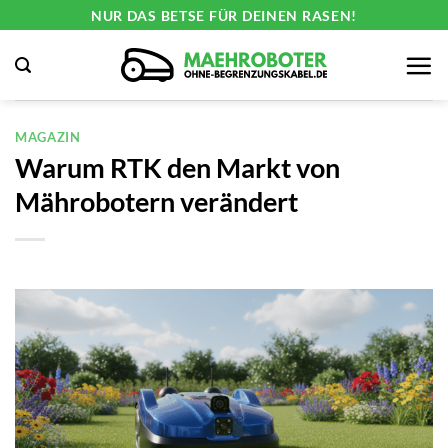
Zum
NUR DAS BETSE FÜR DEINEN RASEN!
Inhalt
springen
MAGAZIN
Warum RTK den Markt von
Mährobotern verändert