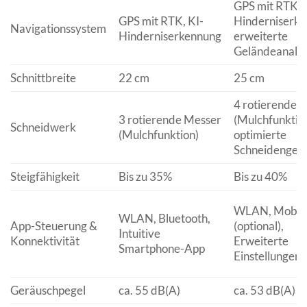
GPS mit RTK, 
GPS mit RTK, KI-
Hinderniserke
Navigationssystem
Hinderniserkennung
erweiterte
Geländeanaly
Schnittbreite
22 cm
25 cm
4 rotierende 
3 rotierende Messer
(Mulchfunktion
Schneidwerk
(Mulchfunktion)
optimierte
Schneidengeo
Steigfähigkeit
Bis zu 35%
Bis zu 40%
WLAN, Mobilf
WLAN, Bluetooth,
App-Steuerung &
(optional),
Intuitive
Konnektivität
Erweiterte
Smartphone-App
Einstellungen 
Geräuschpegel
ca. 55 dB(A)
ca. 53 dB(A)