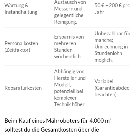
Austausch von
Wartung &
50 € – 200 € pro
Messern und
Instandhaltung
Jahr
gelegentliche
Reinigung.
Unbezahlbar für
Ersparnis von
manche;
Personalkosten
mehreren
Umrechnung in
(Zeitfaktor)
Stunden
Stundenlohn
wöchentlich.
möglich.
Abhängig von
Hersteller und
Variabel
Modell,
Reparaturkosten
(Garantieabdeck
potenziell bei
beachten)
komplexer
Technik höher.
Beim Kauf eines Mähroboters für 4.000 m²
solltest du die Gesamtkosten über die