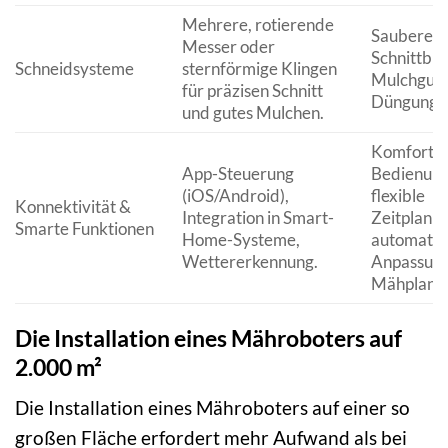
Mehrere, rotierende
Sauberes
Messer oder
Schnittbild
Schneidsysteme
sternförmige Klingen
Mulchgut 
für präzisen Schnitt
Düngung.
und gutes Mulchen.
Komforta
App-Steuerung
Bedienung
(iOS/Android),
flexible
Konnektivität &
Integration in Smart-
Zeitplanun
Smarte Funktionen
Home-Systeme,
automatis
Wettererkennung.
Anpassung
Mähplans.
Die Installation eines Mähroboters auf
2.000 m²
Die Installation eines Mähroboters auf einer so
großen Fläche erfordert mehr Aufwand als bei