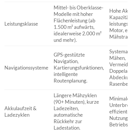
Mittel- bis Oberklasse-
Hohe Akk
Modelle mit hoher
Kapazität,
Flächenleistung (ab
Leistungsklasse
leistungss
1.500 m² aufwärts,
Motor, eff
idealerweise 2.000 m²
Mähstrate
und mehr).
Systemati
GPS-gestützte
Mähen,
Navigation,
Vermeidu
Navigationssysteme
Kartierungsfunktionen,
Doppelarb
intelligente
Abdeckung
Routenplanung.
Rasenbere
Längere Mähzyklen
Minimale
(90+ Minuten), kurze
Unterbrec
Akkulaufzeit &
Ladezeiten,
effiziente
Ladezyklen
automatische
Nutzung d
Rückkehr zur
Betriebss
Ladestation.