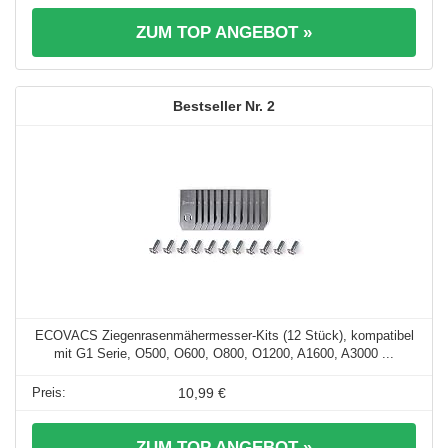
ZUM TOP ANGEBOT »
2
ECOVACS Ziegenrasenmähermesser-Kits (12 Stück), kompatibel
mit G1 Serie, O500, O600, O800, O1200, A1600, A3000 ...
10,99 €
ZUM TOP ANGEBOT »