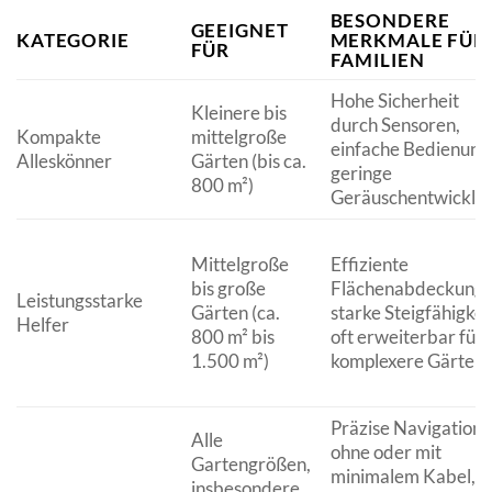
BESONDERE
GEEIGNET
KATEGORIE
MERKMALE FÜR
FÜR
FAMILIEN
Hohe Sicherheit
Kleinere bis
durch Sensoren,
Kompakte
mittelgroße
einfache Bedienung
Alleskönner
Gärten (bis ca.
geringe
800 m²)
Geräuschentwicklu
Mittelgroße
Effiziente
bis große
Flächenabdeckung,
Leistungsstarke
Gärten (ca.
starke Steigfähigkeit
Helfer
800 m² bis
oft erweiterbar für
1.500 m²)
komplexere Gärten
Präzise Navigation
Alle
ohne oder mit
Gartengrößen,
minimalem Kabel,
insbesondere