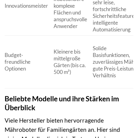
sehr leise,
Innovationsmeister
komplexe
fortschrittliche
Flächen und
Sicherheitsfeatures,
anspruchsvolle
intelligente
Anwender
Automatisierung
Solide
Kleinere bis
Budget-
Basisfunktionen,
mittelgroße
freundliche
zuverlässiges Mähe
Gärten (bis ca.
Optionen
gute Preis-Leistungs
500 m²)
Verhältnis
Beliebte Modelle und ihre Stärken im
Überblick
Viele Hersteller bieten hervorragende
Mähroboter für Familiengärten an. Hier sind