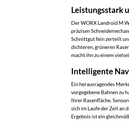
Leistungsstark u
Der WORX Landroid M WR14
präzisen Schneidemechani
Schnittgut fein zerteilt u
dichteren, grüneren Rase
macht ihn zu einem vielse
Intelligente Na
Ein herausragendes Merkm
vorgegebene Bahnen zu hal
Ihrer Rasenfläche. Sensor
sich im Laufe der Zeit an 
Ergebnis ist ein gleichmä