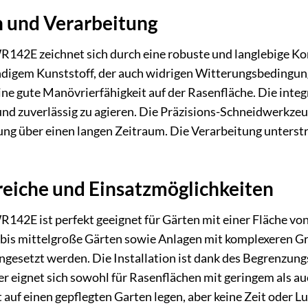
n und Verarbeitung
2E zeichnet sich durch eine robuste und langlebige Kon
digem Kunststoff, der auch widrigen Witterungsbedingun
e gute Manövrierfähigkeit auf der Rasenfläche. Die integ
nd zuverlässig zu agieren. Die Präzisions-Schneidwerkzeu
tung über einen langen Zeitraum. Die Verarbeitung unters
iche und Einsatzmöglichkeiten
2E ist perfekt geeignet für Gärten mit einer Fläche von
is mittelgroße Gärten sowie Anlagen mit komplexeren Grun
ingesetzt werden. Die Installation ist dank des Begrenzun
r eignet sich sowohl für Rasenflächen mit geringem als au
t auf einen gepflegten Garten legen, aber keine Zeit oder