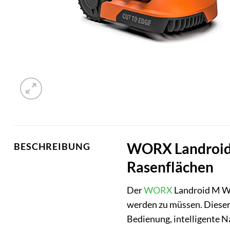
WORX Landroid M
BESCHREIBUNG
Rasenflächen
Der
WORX
Landroid M WR1
werden zu müssen. Dieser 
Bedienung, intelligente N