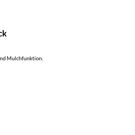
ck
und Mulchfunktion.