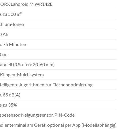
ORX Landroid M WR142E
s zu 500 m²
ithium-Ionen
0 Ah
a. 75 Minuten
8 cm
nuell (3 Stufen: 30-60 mm)
-Klingen-Mulchsystem
telligente Algorithmen zur Flächenoptimierung
. 65 dB(A)
s zu 35%
ebesensor, Neigungssensor, PIN-Code
dienterminal am Gerät, optional per App (Modellabhängig)