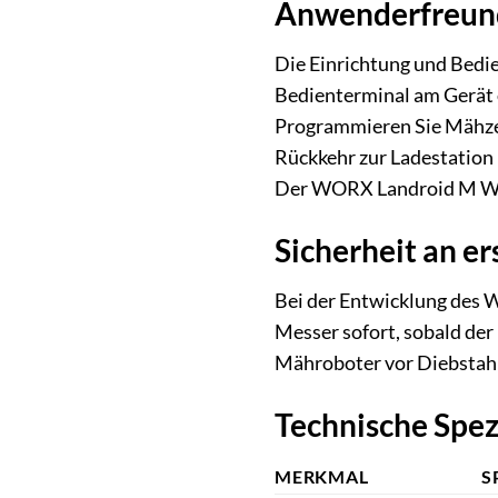
Anwenderfreund
Die Einrichtung und Bedi
Bedienterminal am Gerät o
Programmieren Sie Mähzei
Rückkehr zur Ladestation
Der WORX Landroid M WR1
Sicherheit an er
Bei der Entwicklung des 
Messer sofort, sobald de
Mähroboter vor Diebstahl.
Technische Spez
MERKMAL
S