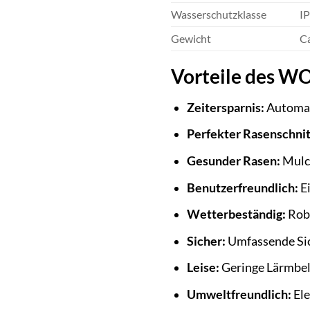
Wasserschutzklasse
IP
Gewicht
Ca
Vorteile des W
Zeitersparnis:
Automati
Perfekter Rasenschnit
Gesunder Rasen:
Mulch
Benutzerfreundlich:
Ei
Wetterbeständig:
Robu
Sicher:
Umfassende Sic
Leise:
Geringe Lärmbelä
Umweltfreundlich:
Ele