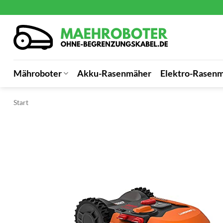
Zum
Inhalt
springen
Mähroboter
Akku-Rasenmäher
Elektro-Rasen
Start