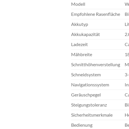
Modell
W
Empfohlene Rasenfläche
Bi
Akkutyp
L
Akkukapazität
2.
Ladezeit
C
Mähbreite
1
Schnitthöhenverstellung
Ma
Schneidsystem
3
Navigationssystem
In
Geräuschpegel
Ca
Steigungstoleranz
Bi
Sicherheitsmerkmale
H
Bedienung
Be