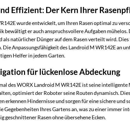
nd Effizient: Der Kern Ihrer Rasenpf
2E wurde entwickelt, um Ihren Rasen optimal zu versor
k bewältigt er auch anspruchsvollere Aufgaben mühelos. D
nd als natürlicher Dünger auf dem Rasen verteilt wird. Di
n. Die Anpassungsfähigkeit des Landroid M WR142E an u
itigen Helfer in jedem Garten.
vigation für lückenlose Abdeckung
al des WORX Landroid M WR142E ist seine intelligente Na
ten, optimiert der Roboter seine Routen dynamisch. Dies
en erkennen Hindernisse und sorgen für eine sichere und 
die Gegebenheiten Ihres Gartens an, was zu einer immer int
ßig geschnittener Rasen ohne übersehene Ecken.