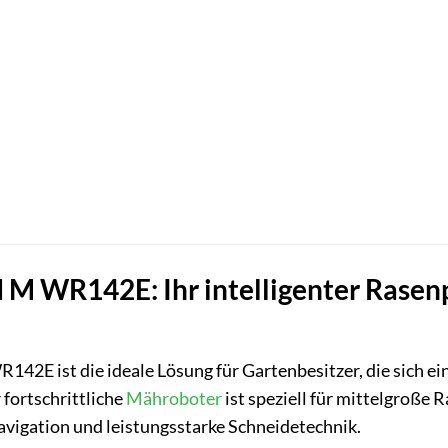
 WR142E: Ihr intelligenter Rasenp
42E ist die ideale Lösung für Gartenbesitzer, die sich ei
fortschrittliche
Mähroboter
ist speziell für mittelgroße 
avigation und leistungsstarke Schneidetechnik.