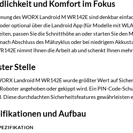
lichkeit und Komfort im Fokus
enung des WORX Landroid M WR142E sind denkbar einfach 
der optional über die Landroid App (für Modelle mit WLAN
ten, passen Sie die Schnitthöhe an oder starten Sie de
 nach Abschluss des Mähzyklus oder bei niedrigem Akkusta
42E nimmt Ihnen die Arbeit ab und schenkt Ihnen mehr F
ster Stelle
WORX Landroid M WR142E wurde größter Wert auf Sicherh
r Roboter angehoben oder gekippt wird. Ein PIN-Code-Schu
 Diese durchdachten Sicherheitsfeatures gewährleisten ei
ifikationen und Aufbau
PEZIFIKATION