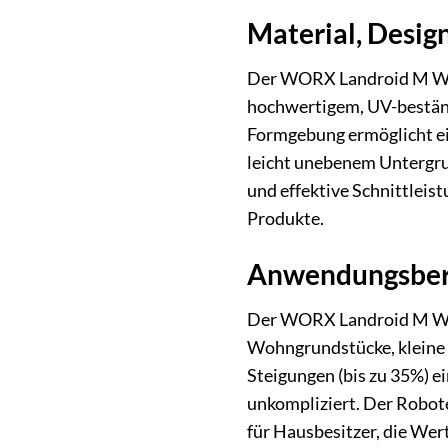
Material, Desig
Der WORX Landroid M WR14
hochwertigem, UV-bestän
Formgebung ermöglicht ein
leicht unebenem Untergru
und effektive Schnittleis
Produkte.
Anwendungsbere
Der WORX Landroid M WR14
Wohngrundstücke, kleine b
Steigungen (bis zu 35%) e
unkompliziert. Der Robote
für Hausbesitzer, die Wer