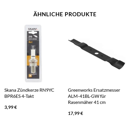
ÄHNLICHE PRODUKTE
Skana Zündkerze RN9YC
Greenworks Ersatzmesser
BPR6ES 4-Takt
ALM-41BL-GW für
Rasenmäher 41 cm
3,99
€
17,99
€