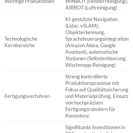
Wichtige Produktlinien
WINBOT (Fensterreinigung),
AIRBOT (Luftreinigung)
KI-gestützte Navigation
(Lidar, vSLAM),
Objekterkennung,
Technologische
Sprachsteuerungsintegration
Kernbereiche
(Amazon Alexa, Google
Assistant), automatische
Stationen (Selbstentleerung,
Wischmopp-Reinigung)
Streng kontrollierte
Produktionsprozesse mit
Fokus auf Qualitätssicherung
Fertigungsverfahren
und Materialprüfung. Einsatz
von hochpräzisen
Fertigungsrobotern für
Konsistenz.
Signifikante Investitionen in