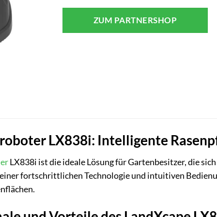
ZUM PARTNERSHOP
boter LX838i: Intelligente Rasenpf
er
LX838i ist die ideale Lösung für Gartenbesitzer, die si
iner fortschrittlichen Technologie und intuitiven Bedien
nflächen.
ale und Vorteile des LandXcape LX8