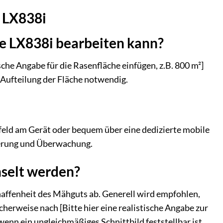
 LX838i
pe LX838i bearbeiten kann?
che Angabe für die Rasenfläche einfügen, z.B. 800 m²]
 Aufteilung der Fläche notwendig.
feld am Gerät oder bequem über eine dedizierte mobile
mierung und Überwachung.
selt werden?
affenheit des Mähguts ab. Generell wird empfohlen,
herweise nach [Bitte hier eine realistische Angabe zur
enn ein ungleichmäßiges Schnittbild feststellbar ist.