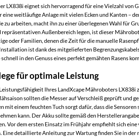
LX838i eignet sich hervorragend für eine Vielzahl von G
 eine weitläufige Anlage mit vielen Ecken und Kanten – der 
e zu arbeiten, macht ihn zu einer überlegenen Wahl für G
d repräsentativen Außenbereich legen, ist dieser Mährobo
tige oder Familien, denen die Zeit für die manuelle Rasenp
Installation ist dank des mitgelieferten Begrenzungskabel
e schnell in den Genuss eines perfekt gemähten Rasens ko
ege für optimale Leistung
 Leistungsfähigkeit Ihres LandXcape Mähroboters LX838i 
Mähsaison sollten die Messer auf Verschleiß geprüft und 
 mit einem feuchten Tuch sorgt dafür, dass die Sensoren s
hmen kann. Der Akku sollte gemäß den Herstellerangaben
. Vor dem ersten Einsatz im Frühjahr empfiehlt sich eine 
. Eine detaillierte Anleitung zur Wartung finden Sie in de