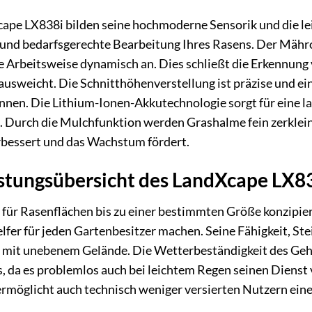
ape LX838i bilden seine hochmoderne Sensorik und die le
e und bedarfsgerechte Bearbeitung Ihres Rasens. Der Mähro
 Arbeitsweise dynamisch an. Dies schließt die Erkennun
ausweicht. Die Schnitthöhenverstellung ist präzise und e
önnen. Die Lithium-Ionen-Akkutechnologie sorgt für eine la
t. Durch die Mulchfunktion werden Grashalme fein zerklein
rbessert und das Wachstum fördert.
stungsübersicht des LandXcape LX8
für Rasenflächen bis zu einer bestimmten Größe konzipiert
fer für jeden Gartenbesitzer machen. Seine Fähigkeit, Ste
n mit unebenem Gelände. Die Wetterbeständigkeit des Gehäu
s, da es problemlos auch bei leichtem Regen seinen Dienst
 ermöglicht auch technisch weniger versierten Nutzern e