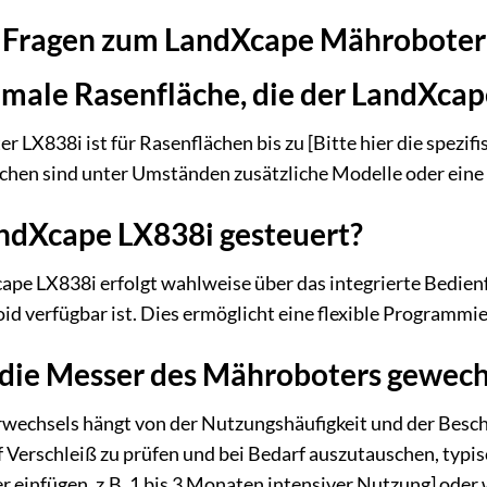
te Fragen zum LandXcape Mähroboter
imale Rasenfläche, die der LandXca
X838i ist für Rasenflächen bis zu [Bitte hier die spezifis
ächen sind unter Umständen zusätzliche Modelle oder eine
ndXcape LX838i gesteuert?
ape LX838i erfolgt wahlweise über das integrierte Bedien
oid verfügbar ist. Dies ermöglicht eine flexible Program
 die Messer des Mähroboters gewech
rwechsels hängt von der Nutzungshäufigkeit und der Besch
 Verschleiß zu prüfen und bei Bedarf auszutauschen, typisc
einfügen, z.B. 1 bis 3 Monaten intensiver Nutzung] oder w