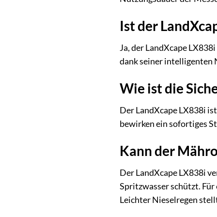
Ist der LandXca
Ja, der LandXcape LX838i v
dank seiner intelligenten
Wie ist die Sic
Der LandXcape LX838i ist 
bewirken ein sofortiges S
Kann der Mähro
Der LandXcape LX838i verf
Spritzwasser schützt. Für
Leichter Nieselregen stell