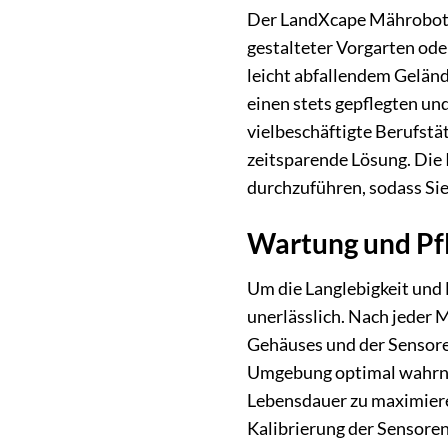
Der LandXcape Mähroboter 
gestalteter Vorgarten oder
leicht abfallendem Geländ
einen stets gepflegten un
vielbeschäftigte Berufstä
zeitsparende Lösung. Die 
durchzuführen, sodass Si
Wartung und Pfl
Um die Langlebigkeit und
unerlässlich. Nach jeder 
Gehäuses und der Sensoren
Umgebung optimal wahrne
Lebensdauer zu maximieren
Kalibrierung der Sensoren