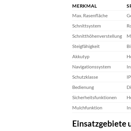
MERKMAL
S
Max. Rasenfläche
Ge
Schnittsystem
Ro
Schnitthöhenverstellung
Ma
Steigfähigkeit
Bi
Akkutyp
H
Navigationssystem
In
Schutzklasse
IP
Bedienung
Di
Sicherheitsfunktionen
H
Mulchfunktion
In
Einsatzgebiete