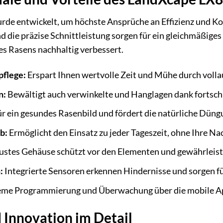
e entwickelt, um höchste Ansprüche an Effizienz und Komf
d die präzise Schnittleistung sorgen für ein gleichmäßiges
s Rasens nachhaltig verbessert.
pflege:
Erspart Ihnen wertvolle Zeit und Mühe durch voll
n:
Bewältigt auch verwinkelte und Hanglagen dank fortschr
ür ein gesundes Rasenbild und fördert die natürliche Dün
b:
Ermöglicht den Einsatz zu jeder Tageszeit, ohne Ihre Na
stes Gehäuse schützt vor den Elementen und gewährleiste
:
Integrierte Sensoren erkennen Hindernisse und sorgen fü
me Programmierung und Überwachung über die mobile A
 Innovation im Detail