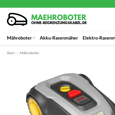
Zum
Inhalt
springen
Mähroboter
Akku-Rasenmäher
Elektro-Rasen
Start
»
Mähroboter