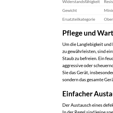
Widerstandsfähigkeit
Resis
Gewicht
Minim
Ersatzteilkategorie
Obere
Pflege und War
Um die Langlebigkeit un
zu gewährleisten, sind ei
Staub zu befreien. Ein fe
aggressive oder scheuernd
Sie das Gerät, insbesond
sondern das gesamte Gerä
Einfacher Austau
Der Austausch eines defe
In der Regel sind keine s