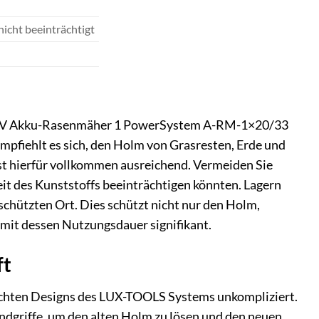
icht beeinträchtigt
 20 V Akku-Rasenmäher 1 PowerSystem A-RM-1×20/33
mpfiehlt es sich, den Holm von Grasresten, Erde und
ist hierfür vollkommen ausreichend. Vermeiden Sie
it des Kunststoffs beeinträchtigen könnten. Lagern
chützten Ort. Dies schützt nicht nur den Holm,
mit dessen Nutzungsdauer signifikant.
ft
achten Designs des LUX-TOOLS Systems unkompliziert.
andgriffe, um den alten Holm zu lösen und den neuen