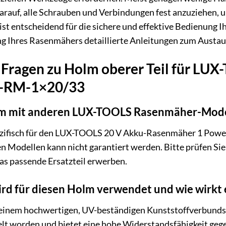
arauf, alle Schrauben und Verbindungen fest anzuziehen, u
 ist entscheidend für die sichere und effektive Bedienung I
ng Ihres Rasenmähers detaillierte Anleitungen zum Aust
e Fragen zu Holm oberer Teil für L
-RM-1×20/33
olm mit anderen LUX-TOOLS Rasenmäher-Mode
ezifisch für den LUX-TOOLS 20 V Akku-Rasenmäher 1 Pow
n Modellen kann nicht garantiert werden. Bitte prüfen Si
das passende Ersatzteil erwerben.
rd für diesen Holm verwendet und wie wirkt es
inem hochwertigen, UV-beständigen Kunststoffverbundstoff
elt worden und bietet eine hohe Widerstandsfähigkeit geg