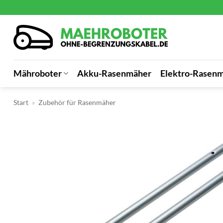
Zum
Inhalt
springen
Mähroboter
Akku-Rasenmäher
Elektro-Rasen
Start
»
Zubehör für Rasenmäher