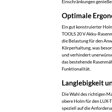
Einschränkungen genieße
Optimale Ergon
Ein gut konstruierter Hol
TOOLS 20 V Akku-Rasenmä
die Belastung für den An
Körperhaltung, was besond
und verhindert unerwünsch
das bestehende Rasenmähe
Funktionalität.
Langlebigkeit u
Die Wahl des richtigen M
obere Holm für den LUX-
speziell auf die Anforder