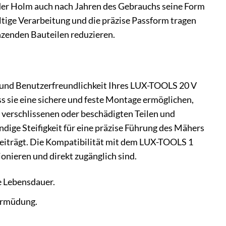
 der Holm auch nach Jahren des Gebrauchs seine Form
ltige Verarbeitung und die präzise Passform tragen
enzenden Bauteilen reduzieren.
g und Benutzerfreundlichkeit Ihres LUX-TOOLS 20 V
 sie eine sichere und feste Montage ermöglichen,
n verschlissenen oder beschädigten Teilen und
ndige Steifigkeit für eine präzise Führung des Mähers
beiträgt. Die Kompatibilität mit dem LUX-TOOLS 1
onieren und direkt zugänglich sind.
e Lebensdauer.
Ermüdung.