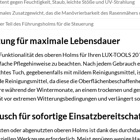
tent gegen Feuchtigkeit, Staub, leichte Stöße und UV-Strahlung
ales Zusatzgewicht, das die Manövrierbarkeit des Rasenmähers n
r Teil des Führungsholms für die Steuerung
tung für maximale Lebensdauer
d Funktionalität des oberen Holms für Ihren LUX-TOOLS
nfache Pflegehinweise zu beachten. Nach jedem Gebrauch e
uchtes Tuch, gegebenenfalls mit mildem Reinigungsmittel, 
e Reinigungsmittel, da diese die Oberflächenbeschaffenhe
ere während der Wintermonate, an einem trockenen und ges
t vor extremen Witterungsbedingungen und verlängert so
sch für sofortige Einsatzbereitscha
kten oder abgenutzten oberen Holms ist dank des durchd
peziellen Werkzeuge erforderlich. Meist genügen wenige H