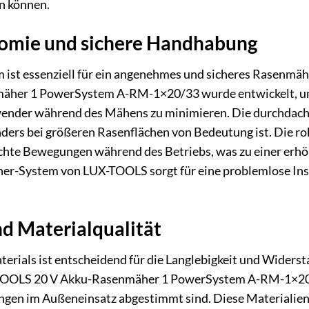
n können.
omie und sichere Handhabung
m ist essenziell für ein angenehmes und sicheres Rasenmäh
her 1 PowerSystem A-RM-1×20/33 wurde entwickelt, um e
wender während des Mähens zu minimieren. Die durchdach
ers bei größeren Rasenflächen von Bedeutung ist. Die robu
te Bewegungen während des Betriebs, was zu einer erhöhte
r-System von LUX-TOOLS sorgt für eine problemlose Insta
nd Materialqualität
aterials ist entscheidend für die Langlebigkeit und Wide
TOOLS 20 V Akku-Rasenmäher 1 PowerSystem A-RM-1×20/3
ungen im Außeneinsatz abgestimmt sind. Diese Materialien