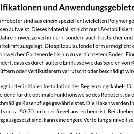
zifikationen und Anwendungsgebiet
roboter sind aus einem speziell entwickelten Polymer ge
n aufweist. Dieses Material ist nicht nur UV-stabilisier
ahre hinweg zu verhindern, sondern auch frostsicher und 
ltekraft ausgelegt. Die spitz zulaufende Form ermöglicht 
n weicher Gartenerde bis hin zu verdichtetem Boden. Eine
ndert, dass es durch äußere Einflüsse wie das Spielen von
ftern oder Vertikutierern verrutscht oder beschädigt wir
gt in der initialen Installation des Begrenzungskabels f
cheidend für die optimale Funktionsweise des Roboters, da 
eichmäßige Rasenpflege gewährleistet. Die Haken werden i
 von ca. 50-70 cm in der Regel ausreichend ist. Bei Uneben
ausgesetzt sind, kann eine engere Verteilung sinnvoll sein