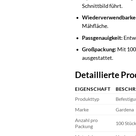
Schnittbild führt.
Wiederverwendbarkei
Mähfläche.
Passgenauigkeit:
Entwi
Großpackung:
Mit 100 
ausgestattet.
Detaillierte Pr
EIGENSCHAFT
BESCHR
Produkttyp
Befestig
Marke
Gardena
Anzahl pro
100 Stüc
Packung