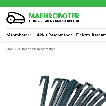
Zum
Inhalt
springen
Mähroboter
Akku-Rasenmäher
Elektro-Rasen
Start
»
Zubehör für Rasenmäher