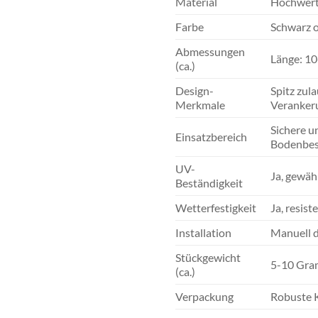
Material
Hochwerti
Farbe
Schwarz o
Abmessungen
Länge: 10
(ca.)
Design-
Spitz zul
Merkmale
Verankeru
Sichere u
Einsatzbereich
Bodenbesc
UV-
Ja, gewäh
Beständigkeit
Wetterfestigkeit
Ja, resis
Installation
Manuell d
Stückgewicht
5-10 Gr
(ca.)
Verpackung
Robuste K