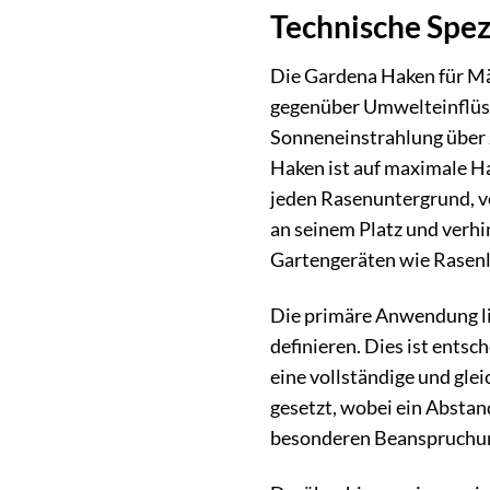
Technische Spe
Die Gardena Haken für Mäh
gegenüber Umwelteinflüsse
Sonneneinstrahlung über J
Haken ist auf maximale Ha
jeden Rasenuntergrund, vo
an seinem Platz und verhi
Gartengeräten wie Rasenlü
Die primäre Anwendung lie
definieren. Dies ist ents
eine vollständige und gl
gesetzt, wobei ein Abstand
besonderen Beanspruchung 