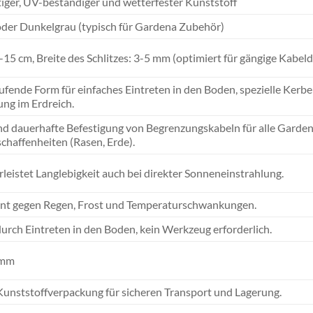
ger, UV-beständiger und wetterfester Kunststoff
der Dunkelgrau (typisch für Gardena Zubehör)
-15 cm, Breite des Schlitzes: 3-5 mm (optimiert für gängige Kabe
aufende Form für einfaches Eintreten in den Boden, spezielle Kerben
ng im Erdreich.
nd dauerhafte Befestigung von Begrenzungskabeln für alle Garde
haffenheiten (Rasen, Erde).
rleistet Langlebigkeit auch bei direkter Sonneneinstrahlung.
tent gegen Regen, Frost und Temperaturschwankungen.
urch Eintreten in den Boden, kein Werkzeug erforderlich.
amm
unststoffverpackung für sicheren Transport und Lagerung.