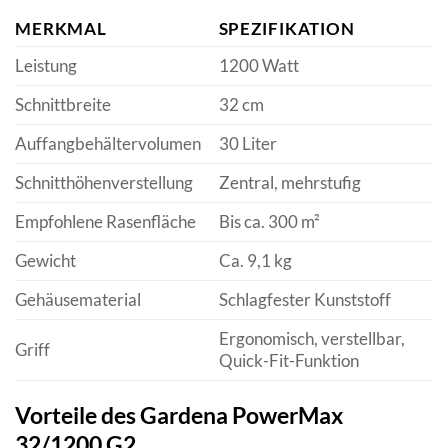
MERKMAL
SPEZIFIKATION
Leistung
1200 Watt
Schnittbreite
32 cm
Auffangbehältervolumen
30 Liter
Schnitthöhenverstellung
Zentral, mehrstufig
Empfohlene Rasenfläche
Bis ca. 300 m²
Gewicht
Ca. 9,1 kg
Gehäusematerial
Schlagfester Kunststoff
Ergonomisch, verstellbar,
Griff
Quick-Fit-Funktion
Vorteile des Gardena PowerMax
32/1200 G2