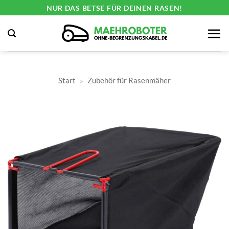
Zum
NUR DAS BETSE FÜR DEINEN RASEN!
Inhalt
springen
Start
»
Zubehör für Rasenmäher